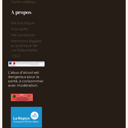
Carte cadeau
A propos
Ma boutique
A la carte
Me contacter
Mentions légales
et politique de
confidentialité
CGV
L’abus d’alcool est
dangereux pour la
santé, à consommer
avec modération.