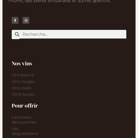
rhums, des bières artisanales et autres apéritifs.
Nos vins
Vins blancs
Vins rouges
Vins rosés
100% bulles
Pour offrir
Les boxes
découvertes
Les
dégustations