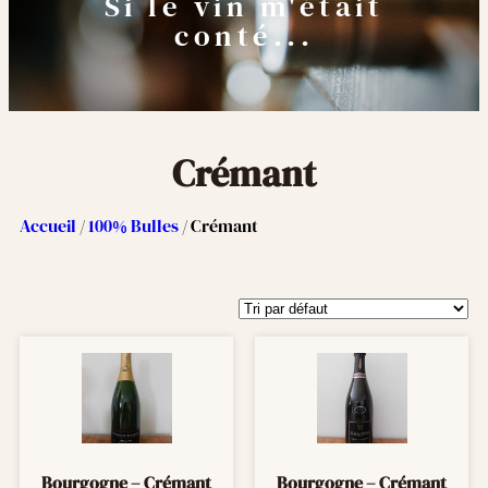
Si le vin m'était
conté...
Crémant
Accueil
/
100% Bulles
/ Crémant
Bourgogne – Crémant
Bourgogne – Crémant