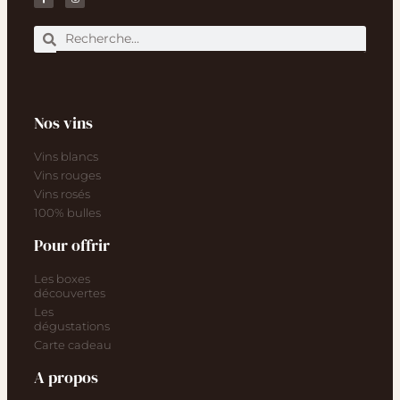
Nos vins
Vins blancs
Vins rouges
Vins rosés
100% bulles
Pour offrir
Les boxes
découvertes
Les
dégustations
Carte cadeau
A propos