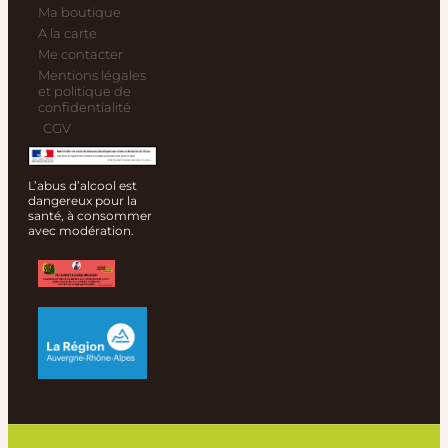
Ma boutique
A la carte
Me contacter
Mentions légales
et politique de
confidentialité
CGV
L’abus d’alcool est
dangereux pour la
santé, à consommer
avec modération.