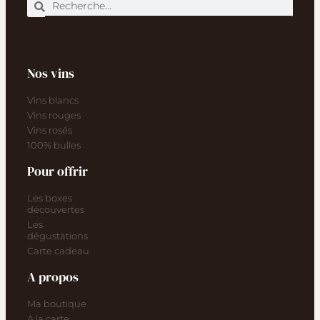
Nos vins
Vins blancs
Vins rouges
Vins rosés
100% bulles
Pour offrir
Les boxes
découvertes
Les
dégustations
Carte cadeau
A propos
Ma boutique
A la carte