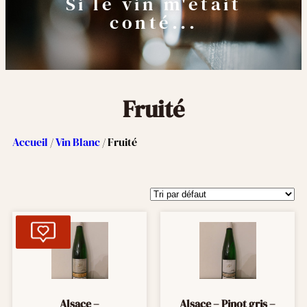
Si le vin m'était
conté...
Fruité
Accueil
/
Vin Blanc
/ Fruité
Alsace –
Alsace – Pinot gris –