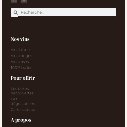
Nos vins
Vins blancs
Vins rouges
Vins rosés
100% bulles
Pour offrir
Les boxes
découvertes
Les
dégustations
Carte cadeau
A propos