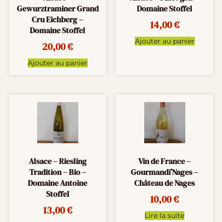
Gewurztraminer Grand
Domaine Stoffel
Cru Eichberg –
14,00
€
Domaine Stoffel
Ajouter au panier
20,00
€
Ajouter au panier
Alsace – Riesling
Vin de France –
Tradition – Bio –
Gourmandi’Nages –
Domaine Antoine
Château de Nages
Stoffel
10,00
€
13,00
€
Lire la suite