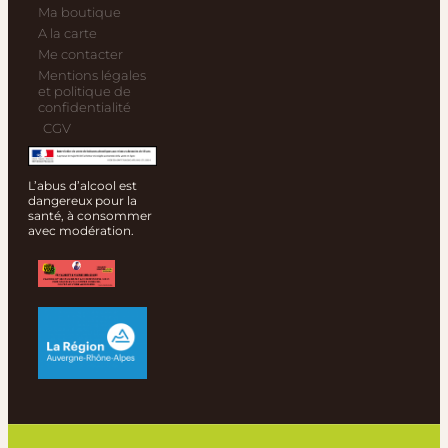
Ma boutique
A la carte
Me contacter
Mentions légales
et politique de
confidentialité
CGV
L’abus d’alcool est
dangereux pour la
santé, à consommer
avec modération.