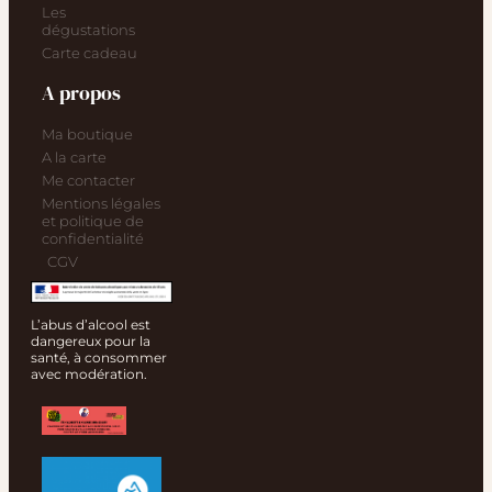
Les
dégustations
Carte cadeau
A propos
Ma boutique
A la carte
Me contacter
Mentions légales
et politique de
confidentialité
CGV
L’abus d’alcool est
dangereux pour la
santé, à consommer
avec modération.