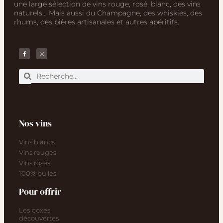
une large sélection de vins rouge, rosé, blanc, des vins
naturels… Mais aussi du Champagne, des whiskies, des
rhums, des bières artisanales et autres apéritifs.
Nos vins
Vins blancs
Vins rouges
Vins rosés
100% bulles
Pour offrir
Les boxes
découvertes