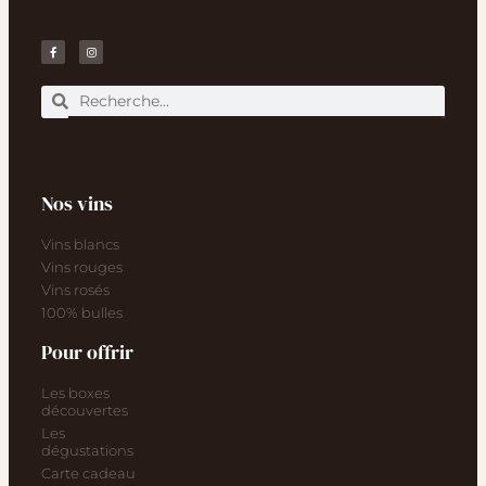
Nos vins
Vins blancs
Vins rouges
Vins rosés
100% bulles
Pour offrir
Les boxes
découvertes
Les
dégustations
Carte cadeau