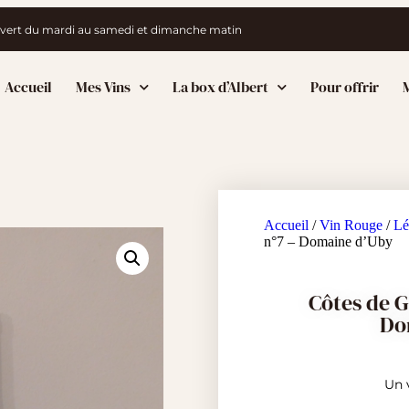
vert du mardi au samedi et dimanche matin
Accueil
Mes Vins
La box d’Albert
Pour offrir
M
Accueil
/
Vin Rouge
/
Lé
n°7 – Domaine d’Uby
Côtes de G
Do
Un v