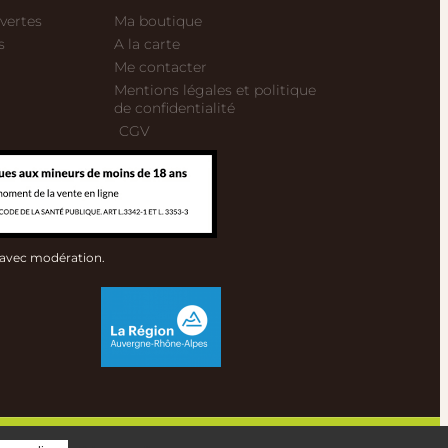
vertes
Ma boutique
s
A la carte
Me contacter
Mentions légales et politique
de confidentialité
CGV
 avec modération.
Made with
by Arion Communication