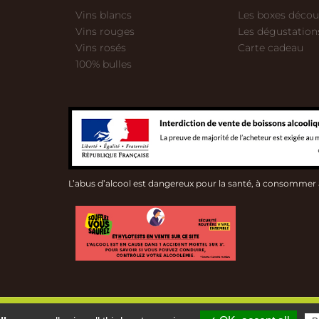
Vins blancs
Les boxes décou
Vins rouges
Les dégustation
Vins rosés
Carte cadeau
100% bulles
L’abus d’alcool est dangereux pour la santé, à consommer