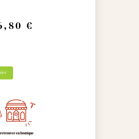
6,80
€
nier
 retrouver en boutique