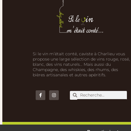
Si le vin m’était conté, caviste à Charlieu vous
propose une large sélection de vins rouge, rosé,
blanc, des vins naturels… Mais aussi du
Champagne, des whiskies, des rhums, des
bières artisanales et autres apéritifs.
© Si le vin m'était conté - 2020