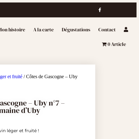
on histoire
A la carte
Dégustations
Contact
0 Article
ger et fruité
/ Côtes de Gascogne – Uby
ascogne – Uby n°7 –
maine d’Uby
in léger et fruité !