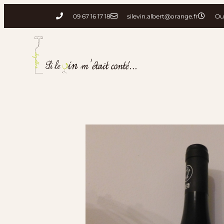
09 67 16 17 18
silevin.albert@orange.fr
Ou