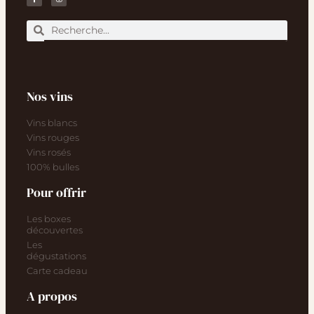
Nos vins
Vins blancs
Vins rouges
Vins rosés
100% bulles
Pour offrir
Les boxes
découvertes
Les
dégustations
Carte cadeau
A propos