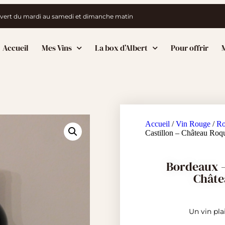
vert du mardi au samedi et dimanche matin
Accueil
Mes Vins
La box d’Albert
Pour offrir
M
Accueil
/
Vin Rouge
/
Ro
Castillon – Château Roqu
Bordeaux –
Châte
Un vin plai