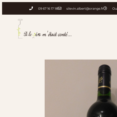
09 67 16 17 18
silevin.albert@orange.fr
Ou