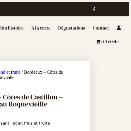
on histoire
A la carte
Dégustations
Contact
0 Article
nd et fruité
/ Bordeaux – Côtes de
evieille
 Côtes de Castillon –
au Roquevieille
sant, léger, frais et fruité