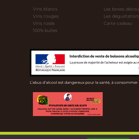
Vins blancs
Les boxes décou
Vins rouges
Les dégustation
Vins rosés
Carte cadeau
100% bulles
L’abus d’alcool est dangereux pour la santé, à consommer