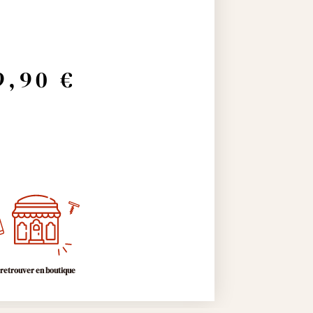
9,90
€
 retrouver en boutique