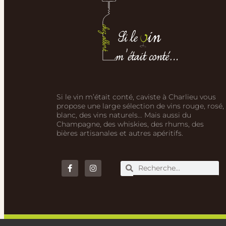
Si le vin m’était conté, caviste à Charlieu vous
propose une large sélection de vins rouge, rosé,
blanc, des vins naturels… Mais aussi du
Champagne, des whiskies, des rhums, des
bières artisanales et autres apéritifs.