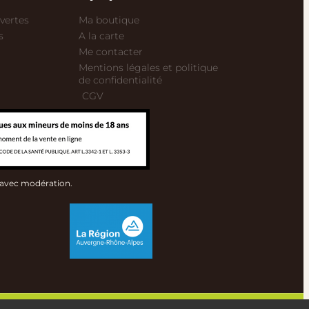
vertes
Ma boutique
s
A la carte
Me contacter
Mentions légales et politique
de confidentialité
CGV
 avec modération.