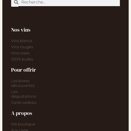
Nos vins
Vins blancs
Vins rouges
Vins rosés
100% bulles
Pour offrir
Les boxes
découvertes
Les
dégustations
Carte cadeau
A propos
Ma boutique
A la carte